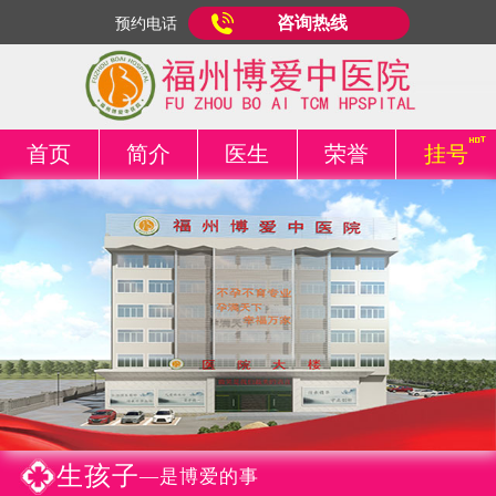
咨询热线
预约电话
首页
简介
医生
荣誉
挂号
生孩子
—是博爱的事