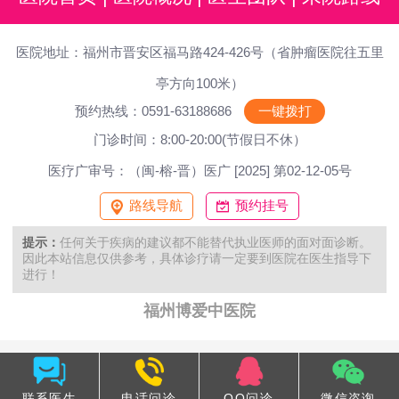
医院地址：福州市晋安区福马路424-426号（省肿瘤医院往五里
亭方向100米）
预约热线：0591-63188686
一键拨打
门诊时间：8:00-20:00(节假日不休）
医疗广审号：（闽-榕-晋）医广 [2025] 第02-12-05号
路线导航
预约挂号
提示：
任何关于疾病的建议都不能替代执业医师的面对面诊断。
因此本站信息仅供参考，具体诊疗请一定要到医院在医生指导下
进行！
福州博爱中医院
联系医生
电话问诊
QQ问诊
微信咨询