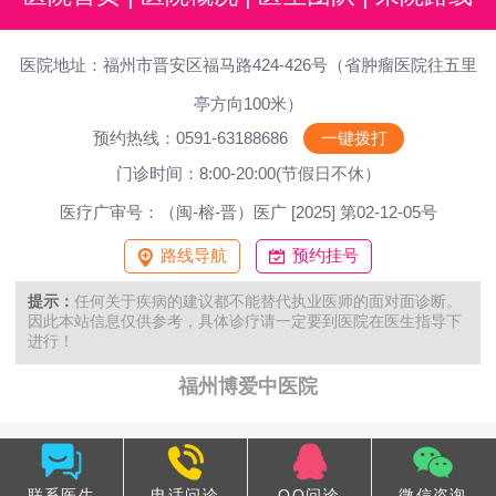
医院地址：福州市晋安区福马路424-426号（省肿瘤医院往五里
亭方向100米）
预约热线：0591-63188686
一键拨打
门诊时间：8:00-20:00(节假日不休）
医疗广审号：（闽-榕-晋）医广 [2025] 第02-12-05号
路线导航
预约挂号
提示：
任何关于疾病的建议都不能替代执业医师的面对面诊断。
因此本站信息仅供参考，具体诊疗请一定要到医院在医生指导下
进行！
福州博爱中医院
联系医生
电话问诊
QQ问诊
微信咨询