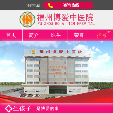
咨询热线
预约电话
首页
简介
医生
荣誉
挂号
生孩子
—是博爱的事