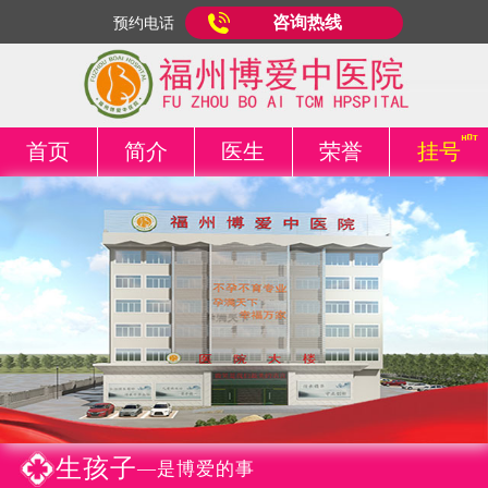
咨询热线
预约电话
首页
简介
医生
荣誉
挂号
生孩子
—是博爱的事