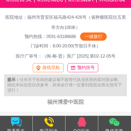
医院地址：福州市晋安区福马路424-426号（省肿瘤医院往五里
亭方向100米）
预约热线：0591-63188686
一键拨打
门诊时间：8:00-20:00(节假日不休）
医疗广审号：（闽-榕-晋）医广 [2025] 第02-12-05号
路线导航
预约挂号
提示：
任何关于疾病的建议都不能替代执业医师的面对面诊断。
因此本站信息仅供参考，具体诊疗请一定要到医院在医生指导下
进行！
福州博爱中医院
联系医生
电话问诊
QQ问诊
微信咨询