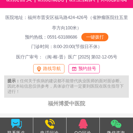
医院地址：福州市晋安区福马路424-426号（省肿瘤医院往五里
亭方向100米）
预约热线：0591-63188686
一键拨打
门诊时间：8:00-20:00(节假日不休）
医疗广审号：（闽-榕-晋）医广 [2025] 第02-12-05号
路线导航
预约挂号
提示：
任何关于疾病的建议都不能替代执业医师的面对面诊断。
因此本站信息仅供参考，具体诊疗请一定要到医院在医生指导下
进行！
福州博爱中医院
联系医生
电话问诊
QQ问诊
微信咨询