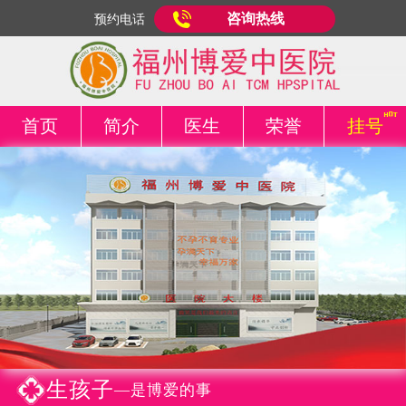
咨询热线
预约电话
首页
简介
医生
荣誉
挂号
生孩子
—是博爱的事